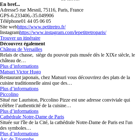
En bref...
Adresse
5 rue Mesnil, 75116, Paris, France
GPS
-6.233406,-35.049906
Téléphone
01 44 05 06 05
Site web
https://www.petitretro.fr/
Instagram
https://www.instagram.com/lepetitretroparis/
Trouver un itinéraire
Découvrez également
Château de Versailles
Relais de chasse, siège du pouvoir puis musée dès le XIXe siècle, le
château de…
Plus d’informations
Matsuri Victor Hugo
Restaurant japonais, chez Matsuri vous découvrirez des plats de la
cuisine traditionnelle ainsi que des…
Plus d’informations
Piccolino
Situé rue Lauriston, Piccolino Pizze est une adresse conviviale qui
célèbre l’authenticité de la cuisine…
Plus d’informations
Cathédrale Notre-Dame de Paris
Située sur l'île de la Cité, la cathédrale Notre-Dame de Paris est l'un
des symboles…
Plus d’informations
Arc de Triomphe